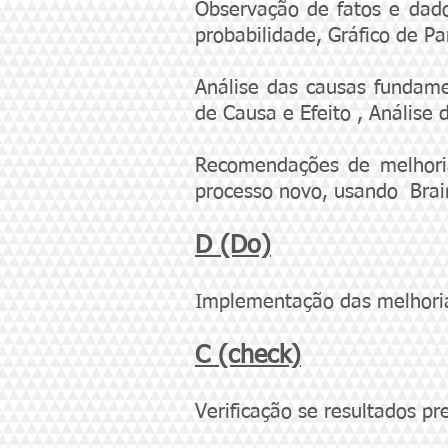
Observação de fatos e dado
probabilidade, Gráfico de P
Análise das causas fundame
de Caus
a e Efeito , Análise
Recomenda
ções de melhori
processo novo, usando Bra
D (Do)
Implementação das melhorias
C (check)
Verificação se resultados pr