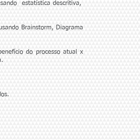
sando estatística descritiva,
 usando Brainstorm, Diagrama
enefício do processo atual x
a.
dos.