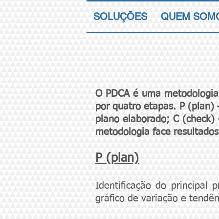
SOLUÇÕES
QUEM SOM
O PDCA é uma metodologia s
por quat
ro etapas. P
(plan) 
plano elaborado; C (check) -
metodologia face resultado
P
(plan)
Identificação do principal
gráfico de variação e tend